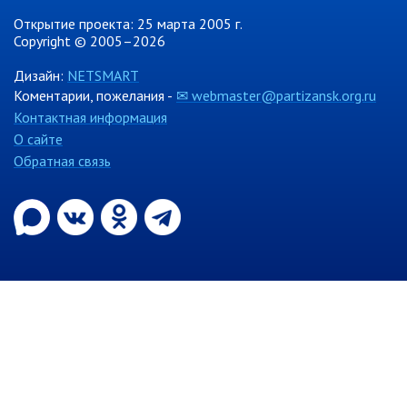
Ведомственный контроль
Открытие проекта: 25 марта 2005 г.
Административная комиссия
Copyright © 2005–2026
Комиссия по делам несовершеннолетних
Дизайн:
NETSMART
Коментарии, пожелания -
✉ webmaster@partizansk.org.ru
ИНФОРМАЦИЯ О ПРОВЕРКАХ
Контактная информация
Планы проверок
О сайте
Информация о проверках в рамках
Обратная связь
муниципального контроля
Муниципальный контроль
Муниципальный жилищный
контроль
Муниципальный контроль на
автомобильном транспорте,
городском наземном
электрическом транспорте и в
дорожном хозяйстве
Муниципальный лесной контроль
Муниципальный земельный