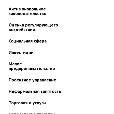
Об управлении
Антимонопольное
Плановые проверки
законодательство
Городские диспетчерские
службы
Оценка регулирующего
воздействия
Правила благоустройства
Капитальный ремонт
Социальная сфера
Схема
теплоснабжения,водоснабжения.
Инвестиции
Программа комплексного
развития систем
коммун.инфраструктуры
Малое
предпринимательство
Подготовка к отопительному
сезону
Проектное управление
Тарифы, нормативы
Информирование граждан
Неформальная занятость
Административно-хозяйственное
Торговля и услуги
управление
Отделы