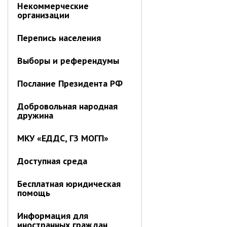
Некоммерческие
Отдел физической культуры и
организации
спорта
Перепись населения
Муниципальный архив
Выборы и референдумы
✆ Телефонный справочник
График работы
Послание Президента РФ
План работы администрации
Добровольная народная
Информация о ходе выполнения
дружина
перспективного плана работы на 2025
год
МКУ «ЕДДС, ГЗ МОГП»
Информация о ходе выполнения
перспективного плана работы на 2024
год
Доступная среда
Информация о ходе выполнения
Бесплатная юридическая
перспективного плана работы на 2023
помощь
год
Информация о ходе выполнения
Информация для
перспективного плана работы на 2022
иностранных граждан
год