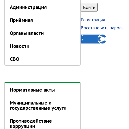
Отдел имущественных
Администрация
отношений
Об отделе имущественных
Приёмная
Регистрация
отношений
Восстановить пароль
Аукционные торги
Органы власти
Отдел территриального
Новости
развития
Отдел АПКиООС
СВО
Об отделе
Отдел по учёту и переселению
граждан
Нормативные акты
Управление образования
Муниципальные и
Управление образования
государственные услуги
Опека и попечительство
Противодействие
Управление ЖКК
коррупции