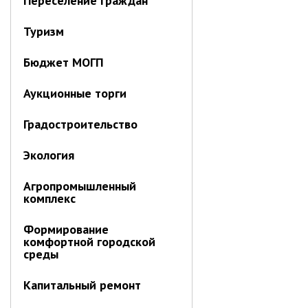
Переселение граждан
Контрольно-ревизионный отдел
Туризм
Отдел ЗАГС
Отдел культуры
Бюджет МОГП
Отдел муниципальной службы и
Аукционные торги
кадров
Отдел по закупкам
Градостроительство
Отдел по мобилизационной работе
Отдел по осуществлению
Экология
внутреннего финансового аудита
Агропромышленный
Отдел правового обеспечения
комплекс
Положение об отделе
Формирование
Об утверждении положения
комфортной городской
об отделе правового
среды
обеспечения администрации
муниципального округа город
Партизанск Приморского
Капитальный ремонт
круая