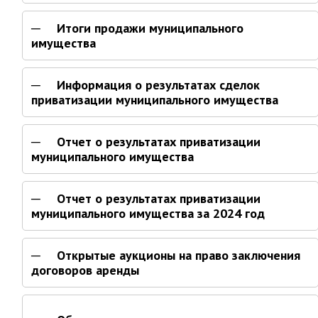
Глава МОГП
Итоги продажи муниципального
имущества
Отчёты главы
Первый заместитель
Информация о результатах сделок
Заместители главы администрации
приватизации муниципального имущества
График приёма граждан
август 2026 г.
Отчет о результатах приватизации
июль 2026 г.
муниципального имущества
июнь 2026 г.
май 2026 г.
Отчет о результатах приватизации
муниципального имущества за 2024 год
апрель 2026 г.
март 2026 г.
Открытые аукционы на право заключения
февраль 2026 г.
договоров аренды
январь 2026 г.
декабрь 2025 г.