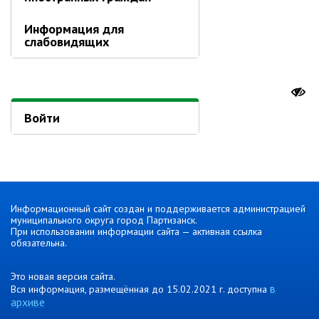
Информация о ходе выполнения
Информация для
перспективного плана работы на 2021
слабовидящих
год
Информация о ходе выполнения
перспективного плана работы на 2020
год
Войти
МУНИЦИПАЛЬНАЯ СЛУЖБА
Сведения о доходах
Аттестация
Конкурс
Информационный сайт создан и поддерживается администрацией
Вакансии
муниципального округа город Партизанск.
Нормативные акты
При использовании информации сайта — активная ссылка
обязательна.
Персональные данные
Противодействие коррупции
Это новая версия сайта.
в
Вся информация, размещённая до 15.02.2021 г. доступна
Охрана труда
архиве