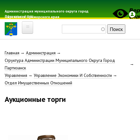
Перейти
к
Администрация муниципального округа город
Официальный сайт
Партизанск Приморского края
основному
содержанию
Поиск
Главная
Строка
Главная
Администрация
Электронная почта
Структура Администрации Муниципального Округа Город
Местные налоги
навигации
Партизанск
Гражданская оборона
Управления
Управление Экономики И Собственности
Расписание автобусов
Отдел Имущественных Отношений
Расписание электричек
Аукционные торги
Свод-WEB
Партизанск
Геральдика
Решение Думы «О гербе