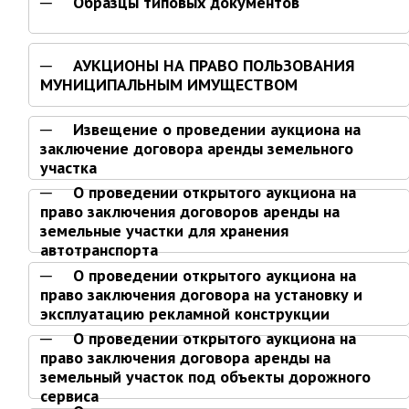
Образцы типовых документов
ноябрь 2025 г.
октябрь 2025 г.
сентябрь 2025 г.
АУКЦИОНЫ НА ПРАВО ПОЛЬЗОВАНИЯ
август 2025 г.
МУНИЦИПАЛЬНЫМ ИМУЩЕСТВОМ
июль 2025 г.
Извещение о проведении аукциона на
июнь 2025 г.
заключение договора аренды земельного
май 2025 г.
участка
апрель 2025 г.
О проведении открытого аукциона на
право заключения договоров аренды на
март 2025 г.
земельные участки для хранения
февраль 2025 г.
автотранспорта
январь 2025 г.
О проведении открытого аукциона на
право заключения договора на установку и
эксплуатацию рекламной конструкции
Администрация
О проведении открытого аукциона на
право заключения договора аренды на
СТРУКТУРА
земельный участок под объекты дорожного
Глава МО г. Партизанск
сервиса