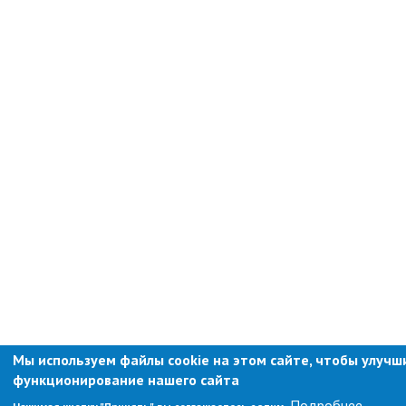
РАБОТА С ОБЩЕСТВЕННОСТЬЮ
Общественная приемная
Информационные встречи
Пресс-конференции
Общественная палата
Некоммерческие организации
Редакция газеты «Вести»
Органы власти
Дума МОГП
Избирательная комиссия
Контрольно-счётная палата
Суд
Мы используем файлы cookie на этом сайте, чтобы улучш
Прокуратура г. Партизанска
функционирование нашего сайта
Противодействие экстремизму
Подробнее