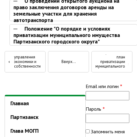
О проведении открытого аукциона на
Первый заместитель главы
право заключения договоров аренды на
Заместители главы администрации
земельные участки для хранения
Управления
автотранспорта
Положение "О порядке и условиях
Управление бухгалтерского учёта
приватизации муниципального имущества
Финансовое управление
Положение об
Партизанского городского округа"
отделе
О финансовом управлении
имущественных
Перекрёстные
отношений
Прогнозный
управления
план
Управление по организационно-
‹
экономики и
Вверх
приватизации
ссылки
›
контрольной работе
собственности
муниципального
администрации
имущества
Управление экономики и
книги
Партизанского
собственности
городского
округа
для
Email или логин
Об управлении экономики и
собственности
Аукционные
Главная
Отдел экономики
Пароль
торги
Труд
Партизанск
Специалисты по вопросам
Глава МОГП
потребительского рынка
Запомнить меня