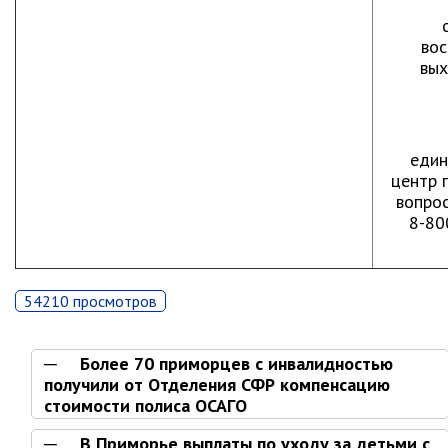
Первый заместитель главы
Заместители главы администрации
во
Управления
вых
Управление бухгалтерского учёта
Финансовое управление
О финансовом управлении
един
центр 
Управление по организационно-
вопро
контрольной работе
8-80
Управление экономики и
собственности
Об управлении экономики и
54210 просмотров
собственности
Отдел экономики
Более 70 приморцев с инвалидностью
Труд
получили от Отделения СФР компенсацию
стоимости полиса ОСАГО
Специалисты по вопросам
потребительского рынка
В Приморье выплаты по уходу за детьми с