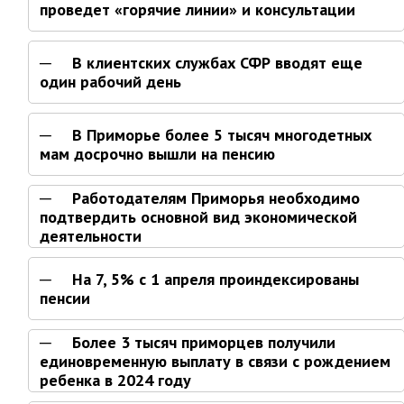
проведет «горячие линии» и консультации
Контрольно-ревизионный отдел
Отдел ЗАГС
В клиентских службах СФР вводят еще
Отдел культуры
один рабочий день
Отдел муниципальной службы и
кадров
В Приморье более 5 тысяч многодетных
Отдел по закупкам
мам досрочно вышли на пенсию
Отдел по мобилизационной работе
Работодателям Приморья необходимо
Отдел по осуществлению
подтвердить основной вид экономической
внутреннего финансового аудита
деятельности
Отдел правового обеспечения
Положение об отделе
На 7, 5% с 1 апреля проиндексированы
пенсии
Об утверждении положения
об отделе правового
обеспечения администрации
Более 3 тысяч приморцев получили
муниципального округа город
единовременную выплату в связи с рождением
Партизанск Приморского
ребенка в 2024 году
круая