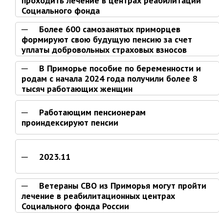
проходить лечение в центрах реабилитации
РАБОТА С ОБЩЕСТВЕННОСТЬЮ
Социального фонда
Общественная приемная
Более 600 самозанятых приморцев
Информационные встречи
формируют свою будущую пенсию за счет
Пресс-конференции
уплаты добровольных страховых взносов
Общественная палата
В Приморье пособие по беременности и
Некоммерческие организации
родам с начала 2024 года получили более 8
тысяч работающих женщин
Редакция газеты «Вести»
Работающим пенсионерам
Органы власти
проиндексируют пенсии
Дума МОГП
Избирательная комиссия
2023.11
Контрольно-счётная палата
Суд
Ветераны СВО из Приморья могут пройти
лечение в реабилитационных центрах
Прокуратура г. Партизанска
Социального фонда России
Противодействие экстремизму
Более 70