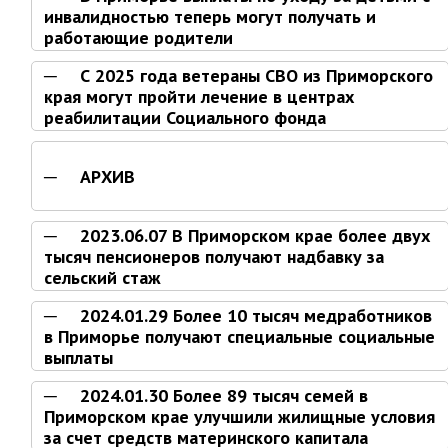
Отдел имущественных
инвалидностью теперь могут получать и
отношений
работающие родители
Об отделе имущественных
С 2025 года ветераны СВО из Приморского
отношений
края могут пройти лечение в центрах
Аукционные торги
реабилитации Социального фонда
Отдел территриального
развития
АРХИВ
Отдел АПКиООС
Об отделе
2023.06.07 В Приморском крае более двух
тысяч пенсионеров получают надбавку за
Отдел по учёту и переселению
сельский стаж
граждан
2024.01.29 Более 10 тысяч медработников
Управление образования
в Приморье получают специальные социальные
выплаты
Управление образования
Опека и попечительство
2024.01.30 Более 89 тысяч семей в
Приморском крае улучшили жилищные условия
Управление ЖКК
за счет средств материнского капитала