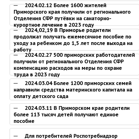
Об управлении
2024.02.12 Более 1600 жителей
Приморского края получили от регионального
Плановые проверки
Отделения СФР путёвки на санаторно-
Городские диспетчерские
курортное лечение в 2023 году
службы
2024,02,19 В Приморье родители
Правила благоустройства
продолжат получать ежемесячное пособие по
уходу за ребенком до 1,5 лет после выхода на
Капитальный ремонт
работу
Схема
2024.02.27 500 приморских работодателей
теплоснабжения,водоснабжения.
получили от регионального Отделения СФР
Программа комплексного
компенсацию расходов на меры по охране
развития систем
труда в 2023 году
коммун.инфраструктуры
2024.03.04 Более 1200 приморских семей
Подготовка к отопительному
направили средства материнского капитала на
сезону
оплату детского сада
Тарифы, нормативы
2024.03.11 В Приморском крае родители
Информирование граждан
более 113 тысяч детей получают единое
пособие
Административно-хозяйственное
управление
Для потребителей Роспотребнадзор
Отделы