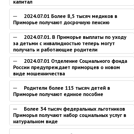
капитал
Информация о ходе выполнения
перспективного плана работы на 2021
2024.07.01 Более 8,5 тысяч медиков в
год
Приморье получают досрочную пенсию
Информация о ходе выполнения
перспективного плана работы на 2020
2024.07.01. В Приморье выплаты по уходу
год
за детьми с инвалидностью теперь могут
получать и работающие родители
МУНИЦИПАЛЬНАЯ СЛУЖБА
2024.07.01 Отделение Социального фонда
Сведения о доходах
России предупреждает приморцев о новом
Аттестация
виде мошенничества
Конкурс
Родители более 115 тысяч детей в
Вакансии
Приморье получают единое пособие
Нормативные акты
Персональные данные
Более 34 тысяч федеральных льготников
Противодействие коррупции
Приморья получают набор социальных услуг в
натуральном виде
Охрана труда