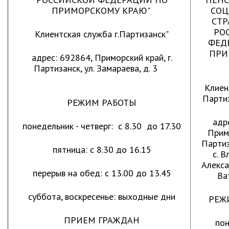
ПРИМОРСКОМУ КРАЮ"
СОЦ
Глава МОГП
СТР
РО
Клиентская служба г.Партизанск"
Отчёты главы
ФЕД
Первый заместитель
ПРИ
адрес: 692864, Приморский край, г.
Заместители главы администрации
Партизанск, ул. Замараева, д. 3
График приёма граждан
Клиен
август 2026 г.
Парти
РЕЖИМ РАБОТЫ
июль 2026 г.
адр
понедельник - четверг: с 8.30 до 17.30
июнь 2026 г.
Прим
май 2026 г.
Партиз
пятница: с 8.30 до 16.15
с. 
апрель 2026 г.
Алекса
март 2026 г.
перерыв на обед: с 13.00 до 13.45
Ва
февраль 2026 г.
суббота, воскресенье: выходные дни
РЕЖ
январь 2026 г.
декабрь 2025 г.
ПРИЕМ ГРАЖДАН
пон