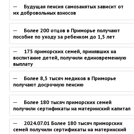
Будущая пенсия самозанятых зависит от
Отдел физической культуры и
их добровольных взносов
спорта
Муниципальный архив
Более 200 отцов в Приморье получают
пособие по уходу за ребенком до 1,5 лет
✆ Телефонный справочник
График работы
175 приморских семей, принявших на
План работы администрации
воспитание детей, получили единовременную
выплату
Информация о ходе выполнения
перспективного плана работы на 2025
год
Более 8,5 тысяч медиков в Приморье
Информация о ходе выполнения
получают досрочную пенсию
перспективного плана работы на 2024
год
Более 180 тысяч приморских семей
Информация о ходе выполнения
получили сертификаты на материнский капитал
перспективного плана работы на 2023
год
Информация о ходе выполнения
2024.07.01 Более 180 тысяч приморских
перспективного плана работы на 2022
семей получили сертификаты на материнский
год