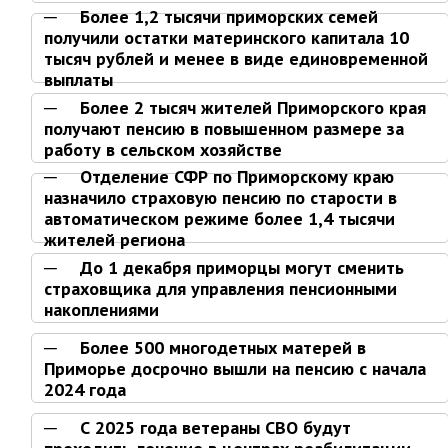
контроль
Более 1,2 тысячи приморских семей
Муниципальный контроль в сфере
получили остатки материнского капитала 10
благоустройства
тысяч рублей и менее в виде единовременной
Муниципальный контроль за
выплаты
исполнением единой
Более 2 тысяч жителей Приморского края
теплоснабжающей организацией
получают пенсию в повышенном размере за
обязательств по строительству,
работу в сельском хозяйстве
реконструкции и (или)
модернизации объектов
Отделение СФР по Приморскому краю
теплоснабжения
назначило страховую пенсию по старости в
автоматическом режиме более 1,4 тысячи
Ведомственный контроль
жителей региона
Перечни информационных систем
До 1 декабря приморцы могут сменить
страховщика для управления пенсионными
Средства массовой информации
накоплениями
Антитеррористическая деятельность
Более 500 многодетных матерей в
Независимая антикоррупционная
Приморье досрочно вышли на пенсию с начала
экспертиза
2024 года
Приёмная
С 2025 года ветераны СВО будут