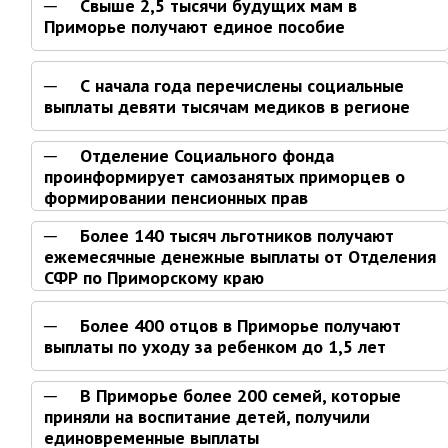
Свыше 2,5 тысячи будущих мам в
Ведомственный контроль
Приморье получают единое пособие
Административная комиссия
Комиссия по делам несовершеннолетних
С начала года перечислены социальные
выплаты девяти тысячам медиков в регионе
ИНФОРМАЦИЯ О ПРОВЕРКАХ
Планы проверок
Отделение Социального фонда
Информация о проверках в рамках
проинформирует самозанятых приморцев о
муниципального контроля
формировании пенсионных прав
Муниципальный контроль
Более 140 тысяч льготников получают
Муниципальный жилищный
ежемесячные денежные выплаты от Отделения
контроль
СФР по Приморскому краю
Муниципальный контроль на
автомобильном транспорте,
Более 400 отцов в Приморье получают
городском наземном
выплаты по уходу за ребенком до 1,5 лет
электрическом транспорте и в
дорожном хозяйстве
В Приморье более 200 семей, которые
Муниципальный лесной контроль
приняли на воспитание детей, получили
Муниципальный земельный
единовременные выплаты