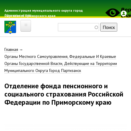
Перейти
к
Администрация муниципального округа город
Официальный сайт
Партизанск Приморского края
основному
содержанию
Поиск
Главная
Строка
Главная
Электронная почта
Органы Местного Самоуправления, Федеральные И Краевые
Местные налоги
навигации
Органы Государственной Власти, Действующие на Территории
Гражданская оборона
Муниципального Округа Город Партизанск
Расписание автобусов
Отделение фонда пенсионного и
Расписание электричек
социального страхования Российской
Свод-WEB
Федерации по Приморскому краю
Партизанск
Геральдика
Решение Думы «О гербе