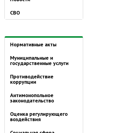
по
Объявления
СВО
Публичные слушания
Приморскому
Опросы
краю
ПОСЛЕДНИЕ МАТЕРИАЛЫ
Последние материалы
Нормативные акты
(расширенное представление)
Новости от primorsky.ru
Муниципальные и
государственные услуги
СВО
Противодействие
коррупции
Антимонопольное
законодательство
Оценка регулирующего
воздействия
Социальная сфера