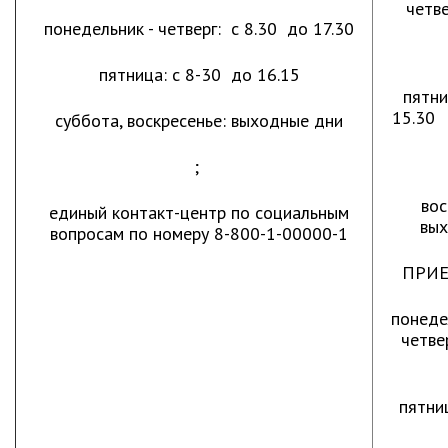
ноябрь 2025 г.
четве
понедельник - четверг: с 8.30 до 17.30
октябрь 2025 г.
сентябрь 2025 г.
пятница: с 8-30 до 16.15
август 2025 г.
пятни
1
июль 2025 г.
суббота, воскресенье: выходные дни
июнь 2025 г.
;
май 2025 г.
с
во
апрель 2025 г.
единый контакт-центр по социальным
вых
вопросам по номеру 8-800-1-00000-1
март 2025 г.
февраль 2025 г.
ПРИЕ
январь 2025 г.
понеде
четве
Администрация
СТРУКТУРА
пятни
Глава МО г. Партизанск