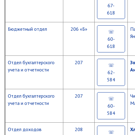
муниципального
Противодействие коррупции
67-
жилищного
618
фонда
Природоохранная прокуратура
ОМВД по г. Партизанску
Формирование
Бюджетный отдел
206 «Б»
П
современной
Информация для населения
Я
городской
60-
среды
618
Роспотребнадзор
МИФНС № 16 по ПК
Отдел бухгалтерского
207
З
Фонд пенсионного и социального
учета и отчетности
А
62-
страхования
584
Отдел статистики
Отделение КГКУ "ПЦЗН" в г.
Отдел бухгалтерского
207
Чи
Партизанске
учета и отчетности
М
Росреестр
60-
584
Новости
Отдел доходов
208
Х
Анонсы