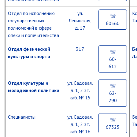
Протоколы
общественной
Некоммерческие
Охрана
комиссии
Отдел по исполнению
ул.
К
организации
городских
государственных
Ленинская,
Та
лесов
60560
Территориальное
полномочий в сфере
д. 17
общественное
опеки и попечительства
Информация
самоуправление
Отдел физической
317
Б
CО
культуры и спорта
Л
НКО
60-
-
612
получатели
поддержки
Отдел культуры и
ул. Садовая,
МКУ
молодежной политики
д. 1, 2 эт.
62-
«ЕДДС,
каб. № 15
ГЗ
290
МОГП»
Специалисты
ул. Садовая,
Бе
Курсы
Гражданской
д. 1, 2 эт.
Та
67325
обороны
каб. № 16