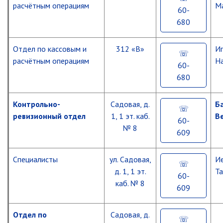
контроль
расчётным операциям
М
60-
Муниципальный контроль в сфере
Содействие
680
благоустройства
развитию
предпринимательства
Муниципальный контроль за
исполнением единой
Отдел по кассовым и
312 «В»
Иг
теплоснабжающей организацией
Развитие
расчётным операциям
Н
обязательств по строительству,
60-
информационно-
реконструкции и (или)
коммуникационных
680
модернизации объектов
технологий
теплоснабжения
Контрольно-
Садовая, д.
Б
Развитие
Ведомственный контроль
коммунальной
ревизионный отдел
1, 1 эт. каб.
В
60-
инфраструктуры
№ 8
Перечни информационных систем
609
Средства массовой информации
Развитие
физической
Специалисты
Антитеррористическая деятельность
ул. Садовая,
И
культуры
д. 1, 1 эт.
Та
Независимая антикоррупционная
и
60-
экспертиза
спорта
каб. № 8
609
Реализация
Приёмная
молодежной
Отдел по
Садовая, д.