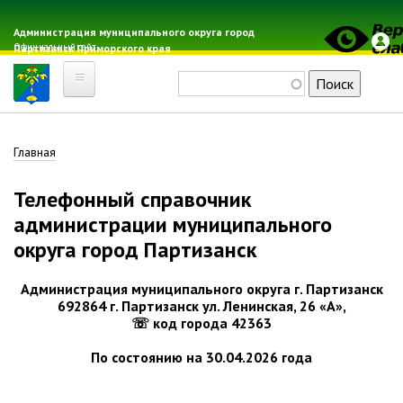
Перейти
к
Администрация муниципального округа город
Официальный сайт
Партизанск Приморского края
основному
содержанию
Поиск
Главная
Строка
Главная
Электронная почта
Местные налоги
навигации
Телефонный справочник
Гражданская оборона
администрации муниципального
Расписание автобусов
округа город Партизанск
Расписание электричек
Свод-WEB
Администрация муниципального округа г. Партизанск
692864 г. Партизанск ул. Ленинская, 26 «А»,
☏ код города 42363
Партизанск
По состоянию на 30.04.2026 года
Геральдика
Решение Думы «О гербе