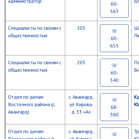
администратор
В
60-
563
Специалисты по связям с
203
Ш
общественностью
Л
60-
653
Специалисты по связям с
203
П
общественностью
В
60-
540
Отдел по делам
с. Авангард,
К
Восточного района (с.
ул. Кирова,
Ю
68-
Авангард)
д. 33 «А»
300
Отдел по делам
с. Авангард,
Тр
Восточного района (с.
ул. Кирова,
Ю