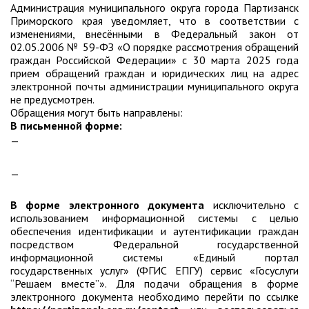
Администрация муниципального округа города Партизанск
Партизанского городского
округа»
Приморского края уведомляет, что в соответствии с
изменениями, внесёнными в Федеральный закон от
02.05.2006 № 59-ФЗ «О порядке рассмотрения обращений
Историческая справка
граждан Российской Федерации» с 30 марта 2025 года
Почётные жители
прием обращений граждан и юридических лиц на адрес
электронной почты администрации муниципального округа
Фотогалерея
не предусмотрен.
Старые фотографии нашего
Обращения могут быть направлены:
города
В письменной форме:
почтовой связью по адресу: ул. Ленинская, д. 26 «А»,
Старые фотографии нашего
города (продолжение)
г. Партизанск, 692864.
лично по адресу: г. Партизанск, ул. Ленинская, д. 26 «А»,
Старые фотографии города
каб. 306.
Старый и новый Партизанск
В форме электронного документа
исключительно с
Сучанские каменноугольные копи
использованием информационной системы с целью
обеспечения идентификации и аутентификации граждан
Книга «Партизанску 125 лет. Город в
посредством Федеральной государственной
лицах и судьбах.»
информационной системы «Единый портал
государственных услуг» (ФГИС ЕПГУ) сервис «Госуслуги
Книга «О геологах – с пристрастием»
“Решаем вместе”». Для подачи обращения в форме
Книга "Партизанск. Энергия времени."
электронного документа необходимо перейти по ссылке