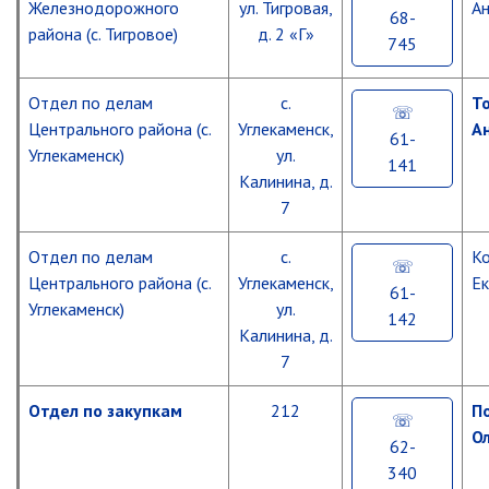
Железнодорожного
ул. Тигровая,
А
68-
района (с. Тигровое)
д. 2 «Г»
745
Отдел по делам
с.
Т
Центрального района (с.
Углекаменск,
А
61-
Углекаменск)
ул.
141
Калинина, д.
7
Отдел по делам
с.
К
Центрального района (с.
Углекаменск,
Ек
61-
Углекаменск)
ул.
142
Калинина, д.
7
Отдел по закупкам
212
П
О
62-
340