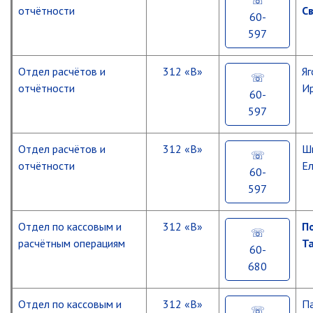
Ведомственный контроль
твердым
отчётности
С
топливом
60-
Административная комиссия
597
Переселение
Комиссия по делам несовершеннолетних
граждан
Отдел расчётов и
312 «В»
Яг
из
ИНФОРМАЦИЯ О ПРОВЕРКАХ
аварийного
отчётности
И
60-
жилищного
Планы проверок
фонда
597
Информация о проверках в рамках
муниципального контроля
Повышение
Отдел расчётов и
312 «В»
Ш
Муниципальный контроль
эффективности
отчётности
Ел
деятельности
60-
Муниципальный жилищный
ОИС
597
контроль
Муниципальный контроль на
Поддержка
автомобильном транспорте,
СО
Отдел по кассовым и
312 «В»
П
городском наземном
НКО
расчётным операциям
Т
электрическом транспорте и в
60-
дорожном хозяйстве
680
Профилактика
Муниципальный лесной контроль
терроризма
и
Муниципальный земельный
Отдел по кассовым и
312 «В»
П
экстремизма