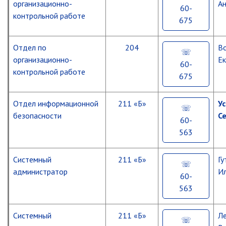
организационно-
Ан
60-
контрольной работе
675
Отдел по
204
В
организационно-
Ек
60-
контрольной работе
675
Отдел информационной
211 «Б»
У
безопасности
С
60-
563
Системный
211 «Б»
Гу
администратор
Ил
60-
563
Системный
211 «Б»
Л