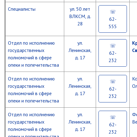
Персональные
услуг
СТАНДАРТ
деятельность
социального
данные
Образование
Материалы
страхования
Специалисты
ул. 50 лет
Корпорации
Муниципальные
ПРЕДЛОЖЕНИЯ
ВЛКСМ, д.
Независимая
Порядок
МСП
62-
правовые
Опека
ИНВЕСТОРАМ
антикоррупционная
Отдел
28
обжалования
555
акты
и
экспертиза
статистики
попечительство
Федеральный
Бюджет
ИНВЕСТИЦИОННЫЙ
Оценка
проект
МОГП
Проекты
ПРОФИЛЬ
Отделение
Отдел по исполнению
ул.
К
регулирующего
"Производительность
административных
Социальная
КГКУ
воздействия
труда"
государственных
Ленинская,
С
регламентов
поддержка
Бюджет
"ПЦЗН"
62-
Инф-
для
полномочий в сфере
д. 17
в
ция
Градостроительство
232
граждан
г.
опеки и попечительства
Мониторинг
Труд
о
Партизанске
качества
зем.
Документы
Экология
участках
Инициативное
Отдел по исполнению
ул.
К
Трудоустройство
территориального
бюджетирование
Росреестр
несовершеннолетних
планирования
государственных
Ленинская,
О
Административные
62-
Приёмная
регламенты
полномочий в сфере
д. 17
инвестора
Финансовая
232
Антинаркотическая
Документы
муниципальных
опеки и попечительства
культура
комиссия
градостроительного
услуг,
Формирование
муниципального
Свободный
зонирования
оказываемых
комфортной
Отдел по исполнению
ул.
Ф
округа
порт
Финансовая
отделом
городской
город
Владивосток
грамотность
государственных
Ленинская,
Ве
среды
62-
Партизанск
Нормативные
полномочий в сфере
д. 17
232
документы
опеки и попечительства