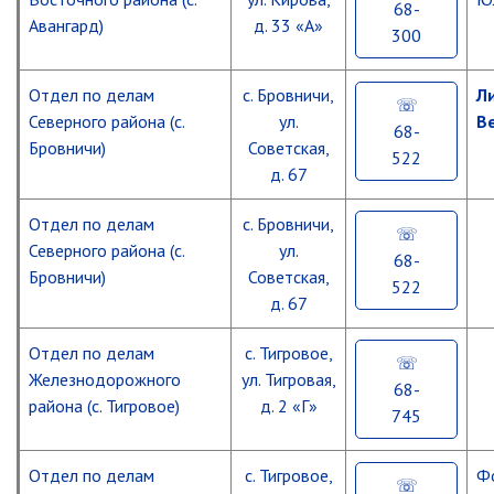
68-
Авангард)
д. 33 «А»
300
Отдел по делам
с. Бровничи,
Л
Северного района (с.
ул.
В
68-
Бровничи)
Советская,
522
д. 67
Отдел по делам
с. Бровничи,
Северного района (с.
ул.
68-
Бровничи)
Советская,
522
д. 67
Отдел по делам
с. Тигровое,
Железнодорожного
ул. Тигровая,
68-
района (с. Тигровое)
д. 2 «Г»
745
Отдел по делам
с. Тигровое,
Ф