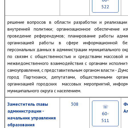
округа»
МО
Телефонный
Отдел имущественных
522
Фотогалерея
г.
справочник
отношений
Партизанск
Об отделе имущественных
Старые
решение вопросов в области разработки и реализации
отношений
фотографии
Первый
внутренней политики; организационное обеспечение из
нашего
заместитель
Аукционные торги
города
График
главы
проведение референдумов; планирование работы админ
приёма
Отдел территриального
организацией работы в сфере информационной бе
граждан
развития
Старые
Заместители
персональных данных в администрации муниципального окр
фотографии
главы
Отдел АПКиООС
по связям с общественностью и средствами массовой и
нашего
август
администрации
межведомственного взаимодействия с органами исполните
города
2026
Об отделе
(продолжение)
г.
самоуправления, с представительным органом власти - Думо
Управления
Отдел по учёту и переселению
город Партизанск, депутатами, общественными орган
Последние
граждан
Старые
июль
организацией городских массовых мероприятий, информ
Отделы
материалы
фотографии
2026
муниципального округа с населением.
города
г.
Управление образования
Муниципальный
Последние
Управление образования
архив
материалы
Заместитель главы
308
Ф
Старый
июнь
(расширенное
и
2026
Опека и попечительство
администрации -
А
представление)
60-
новый
г.
начальник управления
Партизанск
511
Управление ЖКК
образования