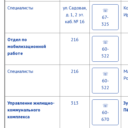
Единая
Специалисты
ул. Садовая,
К
дежурно-
д. 1, 2 эт.
И
диспетчерская
67-
служба
каб. № 16
325
Отдел
Гражданской
Отдел по
216
обороны
мобилизационной
60-
работе
522
Специалисты
216
М
Р
60-
522
Управление жилищно-
313
З
коммунального
П
60-
комплекса
670