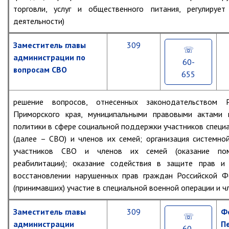
Первый заместитель главы
торговли, услуг и общественного питания, регулирует
Заместители главы администрации
деятельности)
Управления
Заместитель главы
309
Управление бухгалтерского учёта
администрации по
60-
Финансовое управление
вопросам СВО
655
О финансовом управлении
Управление по организационно-
решение вопросов, отнесенных законодательством Р
контрольной работе
Приморского края, муниципальными правовыми актами 
Управление экономики и
политики в сфере социальной поддержки участников специ
собственности
(далее – СВО) и членов их семей; организация системн
Об управлении экономики и
участников СВО и членов их семей (оказание пом
Геральдика
собственности
реабилитации); оказание содействия в защите прав и 
Отдел экономики
восстановлении нарушенных прав граждан Российской Ф
Решение
Думы
(принимавших) участие в специальной военной операции и чл
Труд
«О
Структура
гербе
Специалисты по вопросам
Заместитель главы
309
Ф
Партизанского
потребительского рынка
городского
Глава
✆
администрации
П
60-