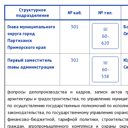
ноябрь 2025 г.
октябрь 2025 г.
Структурное
№ каб.
№ тел.
подразделение
сентябрь 2025 г.
август 2025 г.
Глава муниципального
301
Б
округа город
О
июль 2025 г.
60-
Партизанск
июнь 2025 г.
620
Приморского края
май 2025 г.
апрель 2025 г.
Первый заместитель
302
Ю
главы администрации
март 2025 г.
С
60-
февраль 2025 г.
538
январь 2025 г.
(вопросы делопроизводства и кадров, записи актов гр
архитектуры и градостроительства, по управлению муници
Администрация
по осуществлению государственных полномочий по исполн
законодательства, по государственному управлению охрано
СТРУКТУРА
финансово-бюджетной, тарифной политики, строительств
Глава МО г. Партизанск
граждан, агропромышленного комплекса и охраны ок