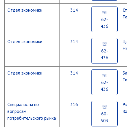
Отдел экономики
314
С
Т
62-
436
Отдел экономики
314
Ц
На
62-
436
Отдел экономики
314
Б
Е
62-
436
Специалисты по
316
Р
вопросам
Ю
60-
потребительского рынка
503