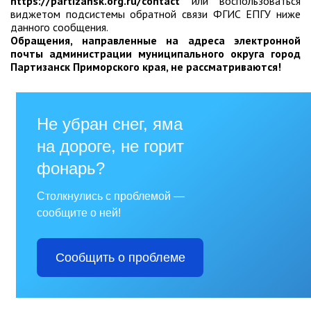
https://partizansk.org.ru/contact
или воспользоваться
виджетом подсистемы обратной связи ФГИС ЕПГУ ниже
Глава МОГП
данного сообщения.
Обращения, направленные на адреса электронной
Отчёты главы
почты администрации муниципального округа город
Партизанск Приморского края, не рассматриваются!
Первый заместитель
Заместители главы администрации
График приёма граждан
август 2026 г.
июль 2026 г.
июнь 2026 г.
май 2026 г.
апрель 2026 г.
март 2026 г.
февраль 2026 г.
январь 2026 г.
декабрь 2025 г.