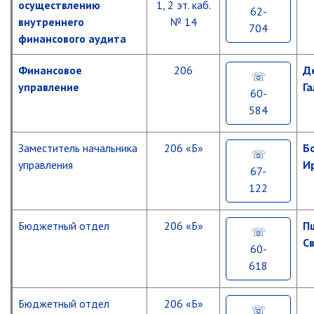
политики
осуществлению
1, 2 эт. каб.
РАБОТА С ОБЩЕСТВЕННОСТЬЮ
62-
внутреннего
№ 14
Общественная приемная
704
Содействие
финансового аудита
гражданам
Информационные встречи
в
Пресс-конференции
приобретении
Финансовое
206
Д
жилья
управление
Г
Общественная палата
60-
Некоммерческие организации
584
Укрепление
общественного
Редакция газеты «Вести»
здоровья
Заместитель начальника
206 «Б»
Б
населения
управления
И
Органы власти
67-
Управление
122
муниципальным
Дума МОГП
имуществом
Избирательная комиссия
Бюджетный отдел
206 «Б»
П
Контрольно-счётная палата
Формирование
С
60-
законопослушного
Суд
поведения
618
УДД
Прокуратура г. Партизанска
Бюджетный отдел
Противодействие экстремизму
206 «Б»
Формирование