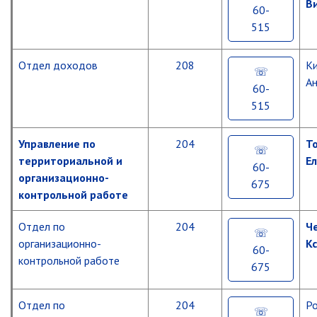
В
60-
Объявления
515
Публичные слушания
Опросы
Отдел доходов
208
К
ПОСЛЕДНИЕ МАТЕРИАЛЫ
Ан
60-
Последние материалы
(расширенное представление)
515
Новости от primorsky.ru
Управление по
204
Т
территориальной и
Е
СВО
60-
организационно-
675
контрольной работе
Отдел по
204
Ч
организационно-
К
60-
контрольной работе
675
Отдел по
204
Р