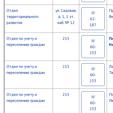
Отдел
ул. Садовая,
П
территориального
д. 1, 1 эт.
Ян
62-
развития
каб. № 12
187
Отдел по учету и
215
П
переселению граждан
Н
60-
233
Отдел по учету и
215
Ла
переселению граждан
Та
60-
233
Главная
Отдел по учету и
215
П
переселению граждан
Л
Электронная
Партизанск
60-
почта
233
Геральдика
Глава