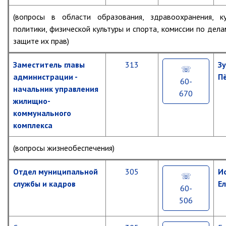
май
Об управлении
Сучанские
2026
(вопросы в области образования, здравоохранения, 
каменноугольные
г.
Плановые проверки
копи
политики, физической культуры и спорта, комиссии по дел
Городские диспетчерские
апрель
защите их прав)
службы
2026
Правила благоустройства
г.
Заместитель главы
313
З
Капитальный ремонт
администрации -
П
март
60-
Схема
начальник управления
2026
670
теплоснабжения,водоснабжения.
г.
жилищно-
Программа комплексного
коммунального
развития систем
Муниципальные
февраль
коммун.инфраструктуры
комплекса
программы
2026
Подготовка к отопительному
г.
сезону
(вопросы жизнеобеспечения)
Перечень
Тарифы, нормативы
муниципальных
январь
программ
Отдел муниципальной
305
И
2026
Информирование граждан
г.
службы и кадров
Е
60-
Перечень
Административно-хозяйственное
506
ведомственных
декабрь
управление
целевых
2025
программ
г.
Отделы