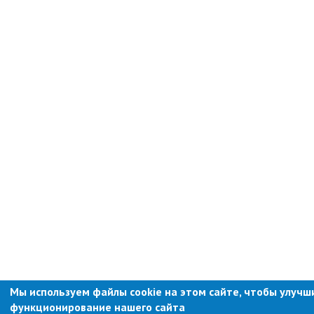
Противодействие коррупции
Природоохранная прокуратура
ОМВД по г. Партизанску
Информация для населения
Роспотребнадзор
МИФНС № 16 по ПК
Фонд пенсионного и социального
страхования
Отдел статистики
Отделение КГКУ "ПЦЗН" в г.
Партизанске
Росреестр
Новости
Мы используем файлы cookie на этом сайте, чтобы улучш
функционирование нашего сайта
Анонсы