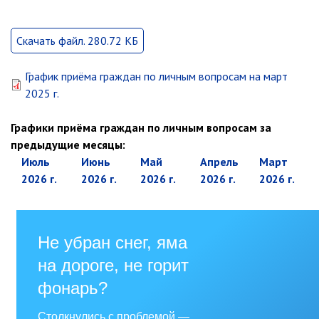
Первый заместитель главы
Заместители главы администрации
Скачать файл. 280.72 КБ
Управления
Управление бухгалтерского учёта
График приёма граждан по личным вопросам на март
Финансовое управление
2025 г.
О финансовом управлении
Графики приёма граждан по личным вопросам за
Управление по организационно-
предыдущие месяцы:
контрольной работе
июль
июнь
май
апрель
март
Управление экономики и
2026 г.
2026 г.
2026 г.
2026 г.
2026 г.
собственности
Об управлении экономики и
собственности
Отдел экономики
Труд
Специалисты по вопросам
потребительского рынка