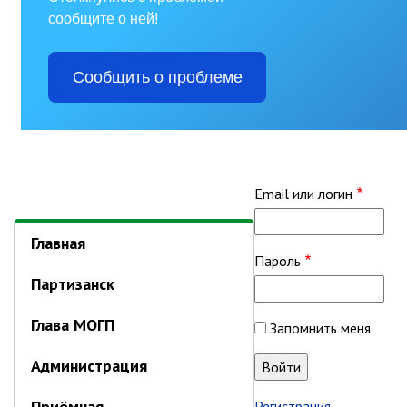
Отдел имущественных
отношений
Об отделе имущественных
отношений
Аукционные торги
Отдел территриального
развития
Отдел АПКиООС
Email или логин
Об отделе
Отдел по учёту и переселению
Главная
граждан
Пароль
Партизанск
Управление образования
Управление образования
Глава МОГП
Запомнить меня
Опека и попечительство
Администрация
Управление ЖКК
Приёмная
Регистрация