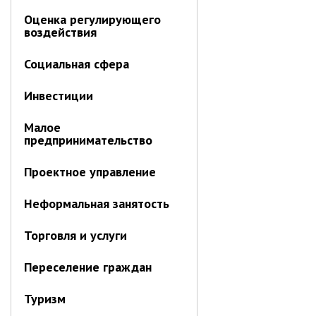
Оценка регулирующего
Контрольно-ревизионный отдел
воздействия
Отдел ЗАГС
Отдел культуры
Социальная сфера
Отдел муниципальной службы и
Инвестиции
кадров
Отдел по закупкам
Малое
Отдел по мобилизационной работе
предпринимательство
Отдел по осуществлению
внутреннего финансового аудита
Проектное управление
Отдел правового обеспечения
Неформальная занятость
Положение об отделе
Торговля и услуги
Об утверждении положения
об отделе правового
обеспечения администрации
Переселение граждан
муниципального округа город
Партизанск Приморского
Туризм
круая