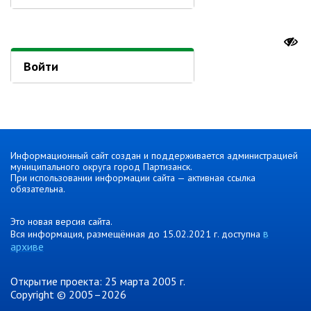
Ведомственный контроль
Административная комиссия
Комиссия по делам несовершеннолетних
Войти
ИНФОРМАЦИЯ О ПРОВЕРКАХ
Планы проверок
Информация о проверках в рамках
муниципального контроля
Муниципальный контроль
Информационный сайт создан и поддерживается администрацией
муниципального округа город Партизанск.
Муниципальный жилищный
При использовании информации сайта — активная ссылка
контроль
обязательна.
Муниципальный контроль на
автомобильном транспорте,
Это новая версия сайта.
в
городском наземном
Вся информация, размещённая до 15.02.2021 г. доступна
электрическом транспорте и в
архиве
дорожном хозяйстве
Муниципальный лесной контроль
Открытие проекта: 25 марта 2005 г.
Copyright © 2005–2026
Муниципальный земельный