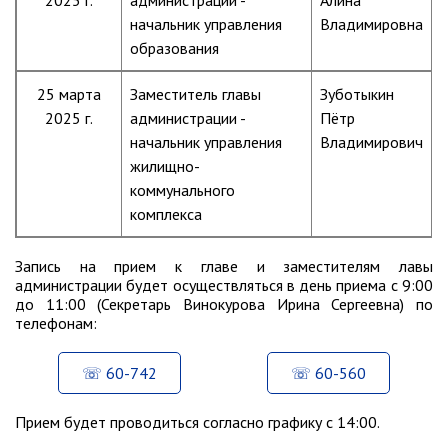
2025 г.
администрации -
Алина
начальник управления
Владимировна
Глава МОГП
образования
Отчёты главы
25 марта
Заместитель главы
Зуботыкин
Первый заместитель
2025 г.
администрации -
Пётр
Заместители главы администрации
начальник управления
Владимирович
График приёма граждан
жилищно-
август 2026 г.
коммунального
комплекса
июль 2026 г.
июнь 2026 г.
Запись на прием к главе и заместителям лавы
май 2026 г.
администрации будет осуществляться в день приема с 9:00
до 11:00 (Секретарь Винокурова Ирина Сергеевна) по
апрель 2026 г.
телефонам:
март 2026 г.
февраль 2026 г.
60-742
60-560
январь 2026 г.
декабрь 2025 г.
Прием будет проводиться согласно графику с 14:00.