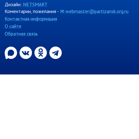
контроль
Дизайн:
NETSMART
Муниципальный контроль в сфере
Коментарии, пожелания -
✉ webmaster@partizansk.org.ru
благоустройства
Контактная информация
Муниципальный контроль за
О сайте
исполнением единой
Обратная связь
теплоснабжающей организацией
обязательств по строительству,
реконструкции и (или)
модернизации объектов
теплоснабжения
Ведомственный контроль
Перечни информационных систем
Средства массовой информации
Антитеррористическая деятельность
Независимая антикоррупционная
экспертиза
Приёмная