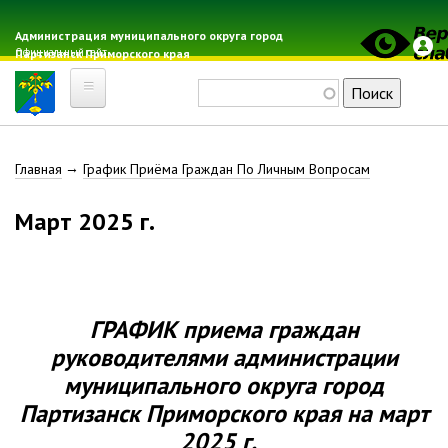
Перейти
к
Администрация муниципального округа город
Официальный сайт
Партизанск Приморского края
основному
содержанию
Поиск
Главная
Строка
Главная
График Приёма Граждан По Личным Вопросам
Электронная почта
Местные налоги
навигации
март 2025 г.
Гражданская оборона
Расписание автобусов
Расписание электричек
Свод-WEB
ГРАФИК
приема граждан
руководителями администрации
Партизанск
муниципального округа город
Партизанск
Геральдика
Приморского края
на
март
2025 г.
Решение Думы «О гербе