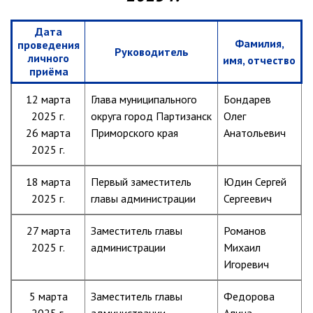
Партизанского городского
округа»
Дата
Фамилия,
проведения
Историческая справка
Руководитель
личного
имя, отчество
Почётные жители
приёма
Фотогалерея
12 марта
Глава муниципального
Бондарев
Старые фотографии нашего
2025 г.
округа город Партизанск
Олег
города
26 марта
Приморского края
Анатольевич
Старые фотографии нашего
2025 г.
города (продолжение)
Старые фотографии города
18 марта
Первый заместитель
Юдин Сергей
Старый и новый Партизанск
2025 г.
главы администрации
Сергеевич
Сучанские каменноугольные копи
27 марта
Заместитель главы
Романов
Книга «Партизанску 125 лет. Город в
2025 г.
администрации
Михаил
лицах и судьбах.»
Игоревич
Книга «О геологах – с пристрастием»
5 марта
Заместитель главы
Федорова
Книга "Партизанск. Энергия времени."