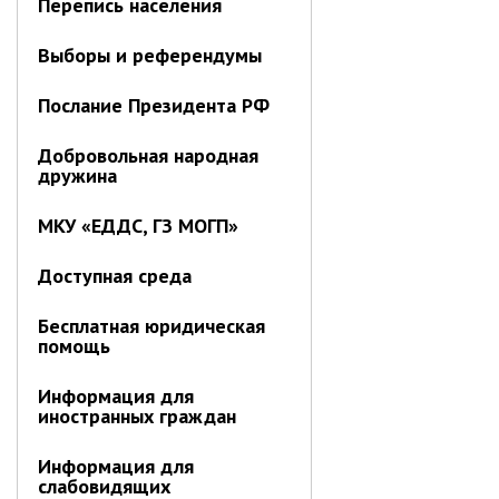
Перепись населения
Информация о ходе выполнения
перспективного плана работы на 2021
Выборы и референдумы
год
Информация о ходе выполнения
Послание Президента РФ
перспективного плана работы на 2020
год
Добровольная народная
дружина
МУНИЦИПАЛЬНАЯ СЛУЖБА
МКУ «ЕДДС, ГЗ МОГП»
Сведения о доходах
Аттестация
Доступная среда
Конкурс
Бесплатная юридическая
Вакансии
помощь
Нормативные акты
Персональные данные
Информация для
иностранных граждан
Противодействие коррупции
Информация для
Охрана труда
слабовидящих