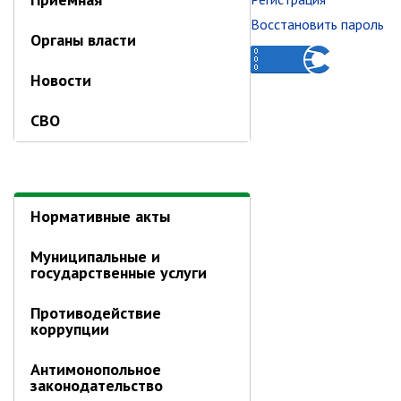
Об управлении
Восстановить пароль
Плановые проверки
Органы власти
Городские диспетчерские
службы
Новости
Правила благоустройства
СВО
Капитальный ремонт
Схема
теплоснабжения,водоснабжения.
Программа комплексного
развития систем
Нормативные акты
коммун.инфраструктуры
Подготовка к отопительному
Муниципальные и
сезону
государственные услуги
Тарифы, нормативы
Противодействие
Информирование граждан
коррупции
Административно-хозяйственное
управление
Антимонопольное
законодательство
Отделы