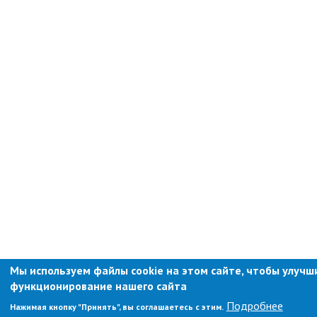
Противодействие коррупции
Природоохранная прокуратура
ОМВД по г. Партизанску
Информация для населения
Роспотребнадзор
МИФНС № 16 по ПК
Фонд пенсионного и социального
страхования
Отдел статистики
Отделение КГКУ "ПЦЗН" в г.
Партизанске
Росреестр
Мы используем файлы cookie на этом сайте, чтобы улучш
Новости
функционирование нашего сайта
Подробнее
Нажимая кнопку "Принять", вы соглашаетесь с этим.
Анонсы