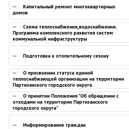
ноябрь 2025 г.
Капитальный ремонт многоквартирных
октябрь 2025 г.
домов
сентябрь 2025 г.
август 2025 г.
Схема теплоснабжения,водоснабжения.
Программа комплексного развития систем
июль 2025 г.
коммунальной инфраструктуры
июнь 2025 г.
май 2025 г.
Подготовка к отопительному сезону
апрель 2025 г.
март 2025 г.
О присвоении статуса единой
февраль 2025 г.
теплоснабжающей организации на территории
январь 2025 г.
Партизанского городского округа
О принятии Положения "Об обращении с
Администрация
отходами на территории Партизанского
городского округа"
СТРУКТУРА
Глава МО г. Партизанск
Информирование граждан