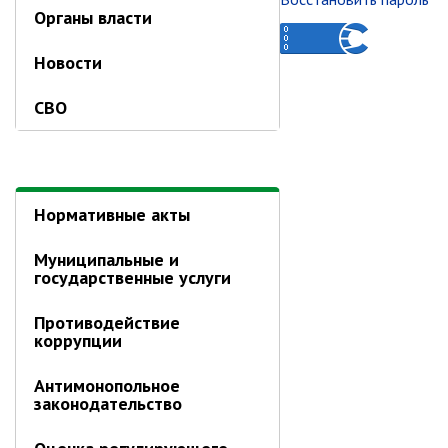
Об управлении
Органы власти
Плановые проверки
Новости
Городские диспетчерские
службы
СВО
Правила благоустройства
Капитальный ремонт
Схема
теплоснабжения,водоснабжения.
Программа комплексного
Нормативные акты
развития систем
коммун.инфраструктуры
Муниципальные и
Подготовка к отопительному
государственные услуги
сезону
Тарифы, нормативы
Противодействие
коррупции
Информирование граждан
Антимонопольное
Административно-хозяйственное
законодательство
управление
Отделы