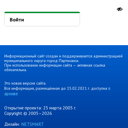
Ведомственный контроль
Административная комиссия
Войти
Комиссия по делам несовершеннолетних
ИНФОРМАЦИЯ О ПРОВЕРКАХ
Планы проверок
Информация о проверках в рамках
муниципального контроля
Информационный сайт создан и поддерживается администрацией
муниципального округа город Партизанск.
Муниципальный контроль
При использовании информации сайта — активная ссылка
обязательна.
Муниципальный жилищный
контроль
Это новая версия сайта.
Муниципальный контроль на
в
Вся информация, размещённая до 15.02.2021 г. доступна
автомобильном транспорте,
архиве
городском наземном
электрическом транспорте и в
дорожном хозяйстве
Открытие проекта: 25 марта 2005 г.
Copyright © 2005–2026
Муниципальный лесной контроль
Муниципальный земельный
Дизайн:
NETSMART