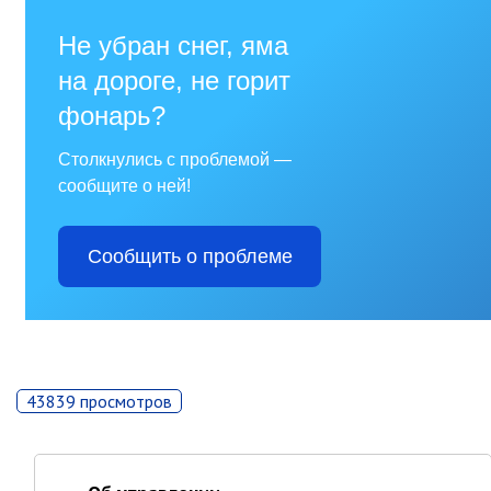
Партизанского городского
округа»
Историческая справка
Почётные жители
Фотогалерея
Старые фотографии нашего
города
Старые фотографии нашего
города (продолжение)
Старые фотографии города
Старый и новый Партизанск
Сучанские каменноугольные копи
Книга «Партизанску 125 лет. Город в
43839 просмотров
лицах и судьбах.»
Книга «О геологах – с пристрастием»
Книга "Партизанск. Энергия времени."