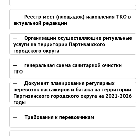
Первый заместитель главы
Заместители главы администрации
Реестр мест (площадок) накопления ТКО в
Управления
актуальной редакции
Управление бухгалтерского учёта
Финансовое управление
Организации осуществляющие ритуальные
услуги на территории Партизанского
О финансовом управлении
городского округа
Управление по организационно-
контрольной работе
генеральная схема санитарной очистки
ПГО
Управление экономики и
собственности
Документ планирования регулярных
Об управлении экономики и
перевозок пассажиров и багажа на территории
собственности
Партизанского городского округа на 2021-2026
годы
Отдел экономики
Труд
Требования к перевозчикам
Специалисты по вопросам
потребительского рынка