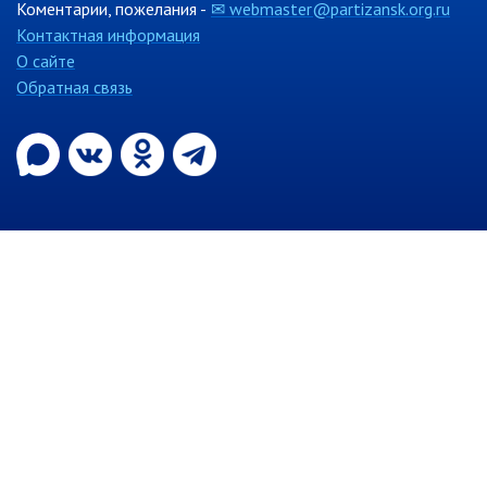
контроль
Коментарии, пожелания -
✉ webmaster@partizansk.org.ru
Муниципальный контроль в сфере
Контактная информация
благоустройства
О сайте
Муниципальный контроль за
Обратная связь
исполнением единой
теплоснабжающей организацией
обязательств по строительству,
реконструкции и (или)
модернизации объектов
теплоснабжения
Ведомственный контроль
Перечни информационных систем
Средства массовой информации
Антитеррористическая деятельность
Независимая антикоррупционная
экспертиза
Приёмная