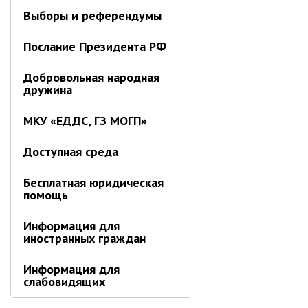
Выборы и референдумы
Информация о ходе выполнения
перспективного плана работы на 2021
год
Послание Президента РФ
Информация о ходе выполнения
перспективного плана работы на 2020
Добровольная народная
год
дружина
МКУ «ЕДДС, ГЗ МОГП»
МУНИЦИПАЛЬНАЯ СЛУЖБА
Сведения о доходах
Доступная среда
Аттестация
Бесплатная юридическая
Конкурс
помощь
Вакансии
Нормативные акты
Информация для
иностранных граждан
Персональные данные
Противодействие коррупции
Информация для
слабовидящих
Охрана труда