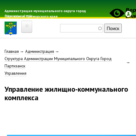
Перейти
к
Администрация муниципального округа город
Официальный сайт
Партизанск Приморского края
основному
содержанию
Поиск
Главная
Строка
Главная
Администрация
Электронная почта
Структура Администрации Муниципального Округа Город
Местные налоги
навигации
Партизанск
Гражданская оборона
Управления
Расписание автобусов
Управление жилищно-коммунального
Расписание электричек
комплекса
Свод-WEB
Партизанск
Геральдика
Решение Думы «О гербе