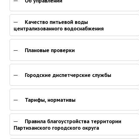
Об управлении
Глава МОГП
Качество питьевой воды
Отчёты главы
централизованного водоснабжения
Первый заместитель
Заместители главы администрации
График приёма граждан
Плановые проверки
август 2026 г.
июль 2026 г.
Городские диспетчерские службы
июнь 2026 г.
май 2026 г.
апрель 2026 г.
Тарифы, нормативы
март 2026 г.
февраль 2026 г.
Правила благоустройства территории
январь 2026 г.
Партизанского городского округа
декабрь 2025 г.