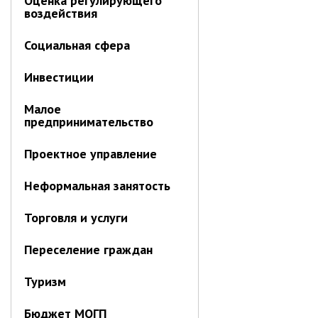
Оценка регулирующего
воздействия
Контрольно-ревизионный отдел
Отдел ЗАГС
Социальная сфера
Отдел культуры
Инвестиции
Отдел муниципальной службы и
кадров
Малое
Отдел по закупкам
предпринимательство
Отдел по мобилизационной работе
Проектное управление
Отдел по осуществлению
внутреннего финансового аудита
Неформальная занятость
Отдел правового обеспечения
Положение об отделе
Торговля и услуги
Об утверждении положения
Переселение граждан
об отделе правового
обеспечения администрации
муниципального округа город
Туризм
Партизанск Приморского
круая
Бюджет МОГП