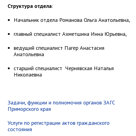
ноябрь 2025 г.
Структура отдела
:
октябрь 2025 г.
сентябрь 2025 г.
Начальник отдела Романова Ольга Анатольевна,
август 2025 г.
главный специалист Ахметшина Инна Юрьевна,
июль 2025 г.
июнь 2025 г.
ведущий специалист Пагер Анастасия
май 2025 г.
Анатольевна
апрель 2025 г.
старший специалист Чернявская Наталья
март 2025 г.
Николаевна
февраль 2025 г.
январь 2025 г.
Задачи, функции и полномочия органов ЗАГС
Администрация
Приморского края
СТРУКТУРА
Услуги по регистрации актов гражданского
Глава МО г. Партизанск
состояния