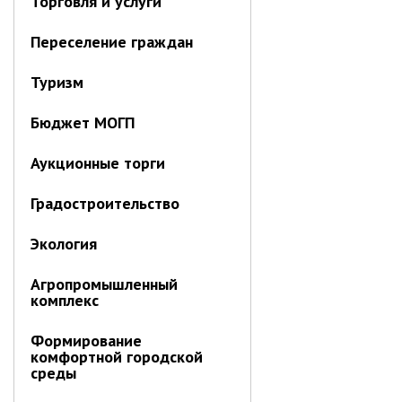
Торговля и услуги
Информация о ходе выполнения
перспективного плана работы на 2021
Переселение граждан
год
Туризм
Информация о ходе выполнения
перспективного плана работы на 2020
год
Бюджет МОГП
МУНИЦИПАЛЬНАЯ СЛУЖБА
Аукционные торги
Сведения о доходах
Градостроительство
Аттестация
Конкурс
Экология
Вакансии
Агропромышленный
Нормативные акты
комплекс
Персональные данные
Формирование
Противодействие коррупции
комфортной городской
среды
Охрана труда