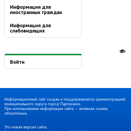
контроль
Информация для
Муниципальный контроль в сфере
иностранных граждан
благоустройства
Муниципальный контроль за
Информация для
исполнением единой
слабовидящих
теплоснабжающей организацией
обязательств по строительству,
реконструкции и (или)
модернизации объектов
теплоснабжения
Войти
Ведомственный контроль
Перечни информационных систем
Средства массовой информации
Антитеррористическая деятельность
Информационный сайт создан и поддерживается администрацией
Независимая антикоррупционная
муниципального округа город Партизанск.
экспертиза
При использовании информации сайта — активная ссылка
обязательна.
Приёмная
Это новая версия сайта.