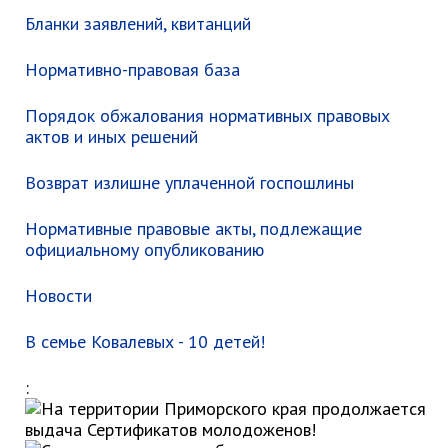
Первый заместитель главы
Бланки заявлений, квитанций
Заместители главы администрации
Управления
Нормативно-правовая база
Управление бухгалтерского учёта
Порядок обжалования нормативных правовых
Финансовое управление
актов и иных решений
О финансовом управлении
Возврат излишне уплаченной госпошлины
Управление по организационно-
контрольной работе
Нормативные правовые акты, подлежащие
Управление экономики и
официальному опубликованию
собственности
Об управлении экономики и
Новости
собственности
Отдел экономики
В семье Ковалевых - 10 детей!
Труд
:
Специалисты по вопросам
потребительского рынка