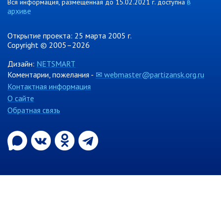
в
Вся информация, размещённая до 15.02.2021 г. доступна
РАБОТА С ОБЩЕСТВЕННОСТЬЮ
архиве
Общественная приемная
Информационные встречи
Открытие проекта: 25 марта 2005 г.
Copyright © 2005–2026
Пресс-конференции
Общественная палата
Дизайн:
NETSMART
Коментарии, пожелания -
✉ webmaster@partizansk.org.ru
Некоммерческие организации
Контактная информация
Редакция газеты «Вести»
О сайте
Обратная связь
Органы власти
Дума МОГП
Избирательная комиссия
Контрольно-счётная палата
Суд
Прокуратура г. Партизанска
Противодействие экстремизму