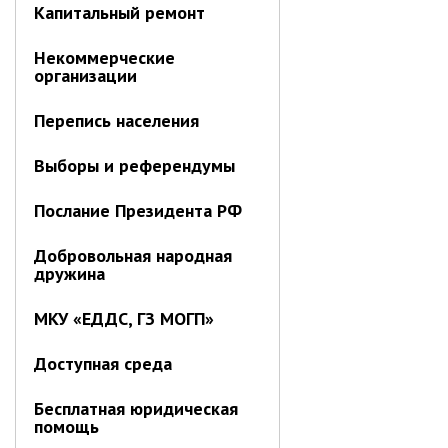
Ведомственный контроль
Капитальный ремонт
Административная комиссия
Некоммерческие
Комиссия по делам несовершеннолетних
организации
ИНФОРМАЦИЯ О ПРОВЕРКАХ
Перепись населения
Планы проверок
Выборы и референдумы
Информация о проверках в рамках
муниципального контроля
Послание Президента РФ
Муниципальный контроль
Муниципальный жилищный
Добровольная народная
контроль
дружина
Муниципальный контроль на
МКУ «ЕДДС, ГЗ МОГП»
автомобильном транспорте,
городском наземном
электрическом транспорте и в
Доступная среда
дорожном хозяйстве
Муниципальный лесной контроль
Бесплатная юридическая
помощь
Муниципальный земельный