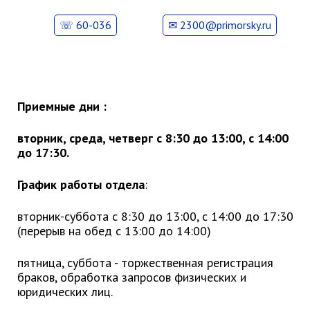
Глава МОГП
60-036
2300@primorsky.ru
Отчёты главы
Первый заместитель
Заместители главы администрации
Приемные дни :
График приёма граждан
август 2026 г.
вторник, среда, четверг с 8:30 до 13:00, с 14:00
июль 2026 г.
до 17:30.
июнь 2026 г.
График работы отдела
:
май 2026 г.
апрель 2026 г.
вторник-суббота с 8:30 до 13:00, с 14:00 до 17:30
(перерыв на обед с 13:00 до 14:00)
март 2026 г.
февраль 2026 г.
пятница, суббота - торжественная регистрация
январь 2026 г.
браков, обработка запросов физических и
юридических лиц.
декабрь 2025 г.