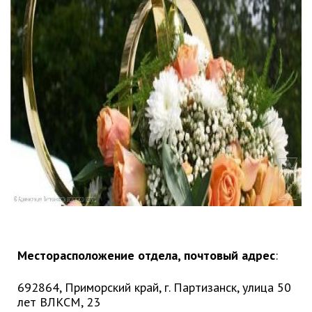
Партизанского городского
округа»
Историческая справка
Почётные жители
Фотогалерея
Старые фотографии нашего
города
Старые фотографии нашего
города (продолжение)
Старые фотографии города
Старый и новый Партизанск
Сучанские каменноугольные копи
Книга «Партизанску 125 лет. Город в
Месторасположение отдела, почтовый адрес
:
лицах и судьбах.»
Книга «О геологах – с пристрастием»
692864, Приморский край, г. Партизанск, улица 50
Книга "Партизанск. Энергия времени."
лет ВЛКСМ, 23