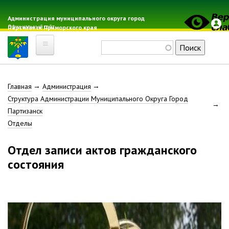
Перейти
к
Администрация муниципального округа город
Официальный сайт
Партизанск Приморского края
основному
содержанию
Поиск
Главная
Строка
Главная
Администрация
Электронная почта
Структура Администрации Муниципального Округа Город
Местные налоги
навигации
Партизанск
Гражданская оборона
Отделы
Расписание автобусов
Отдел записи актов гражданского
Расписание электричек
состояния
Свод-WEB
Партизанск
Геральдика
Решение Думы «О гербе