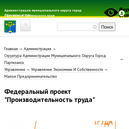
Перейти
к
Администрация муниципального округа город
Официальный сайт
Партизанск Приморского края
основному
содержанию
Поиск
Главная
Строка
Главная
Администрация
Электронная почта
Структура Администрации Муниципального Округа Город
Местные налоги
навигации
Партизанск
Гражданская оборона
Управления
Управление Экономики И Собственности
Расписание автобусов
Малое Предпринимательство
Расписание электричек
Федеральный проект
Свод-WEB
"Производительность труда"
Партизанск
Геральдика
Решение Думы «О гербе