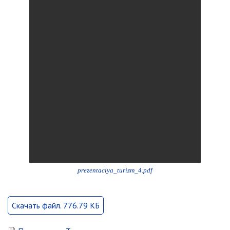
Об управлении
Плановые проверки
Городские диспетчерские
службы
Правила благоустройства
Капитальный ремонт
Схема
теплоснабжения,водоснабжения.
Программа комплексного
развития систем
коммун.инфраструктуры
Подготовка к отопительному
сезону
Тарифы, нормативы
prezentaciya_turizm_4.pdf
Информирование граждан
Административно-хозяйственное
Скачать файл. 776.79 КБ
управление
Отделы