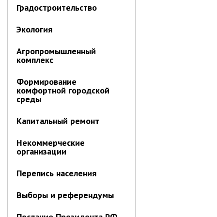
Градостроительство
Объявления
Публичные слушания
Экология
Опросы
ПОСЛЕДНИЕ МАТЕРИАЛЫ
Агропромышленный
комплекс
Последние материалы
(расширенное представление)
Формирование
комфортной городской
Новости от primorsky.ru
среды
СВО
Капитальный ремонт
Некоммерческие
организации
Перепись населения
Выборы и референдумы
Послание Президента РФ