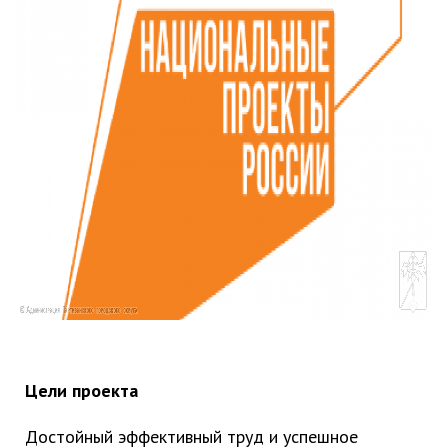
Партизанского городского
округа»
Историческая справка
Почётные жители
Фотогалерея
Старые фотографии нашего
города
Старые фотографии нашего
города (продолжение)
Старые фотографии города
Старый и новый Партизанск
Сучанские каменноугольные копи
Книга «Партизанску 125 лет. Город в
лицах и судьбах.»
Цели проекта
Книга «О геологах – с пристрастием»
Книга "Партизанск. Энергия времени."
Достойный эффективный труд и успешное