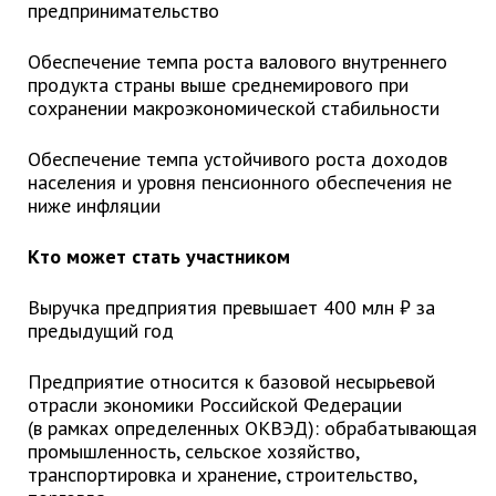
предпринимательство
Глава МОГП
Обеспечение темпа роста валового внутреннего
Отчёты главы
продукта страны выше среднемирового при
сохранении макроэкономической стабильности
Первый заместитель
Заместители главы администрации
Обеспечение темпа устойчивого роста доходов
График приёма граждан
населения и уровня пенсионного обеспечения не
ниже инфляции
август 2026 г.
июль 2026 г.
Кто может стать участником
июнь 2026 г.
Выручка предприятия превышает 400 млн ₽ за
май 2026 г.
предыдущий год
апрель 2026 г.
март 2026 г.
Предприятие относится к базовой несырьевой
февраль 2026 г.
отрасли экономики Российской Федерации
(в рамках определенных ОКВЭД): обрабатывающая
январь 2026 г.
промышленность, сельское хозяйство,
декабрь 2025 г.
транспортировка и хранение, строительство,