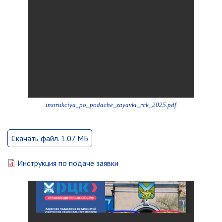
Отдел имущественных
отношений
Об отделе имущественных
отношений
Аукционные торги
Отдел территриального
развития
Отдел АПКиООС
instrukciya_po_podache_zayavki_rck_2025.pdf
Об отделе
Отдел по учёту и переселению
Скачать файл. 1.07 МБ
граждан
Управление образования
Инструкция по подаче заявки
Управление образования
Опека и попечительство
Управление ЖКК