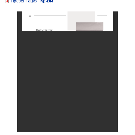
Презентация Туризм
Контрольно-ревизионный отдел
Отдел ЗАГС
Отдел культуры
Отдел муниципальной службы и
кадров
Отдел по закупкам
Отдел по мобилизационной работе
Отдел по осуществлению
внутреннего финансового аудита
Отдел правового обеспечения
Положение об отделе
Об утверждении положения
об отделе правового
обеспечения администрации
муниципального округа город
Партизанск Приморского
круая