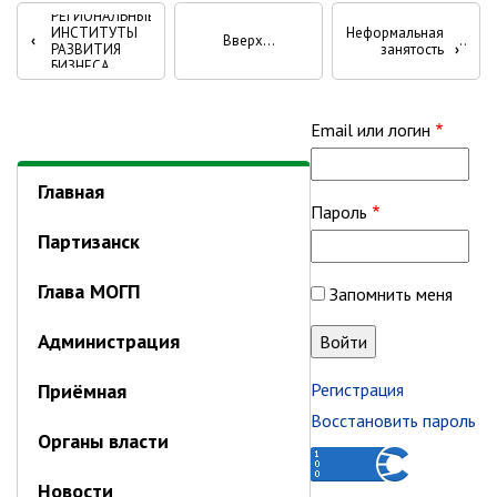
контроль
Перекрёстные
РЕГИОНАЛЬНЫЕ
Муниципальный контроль в сфере
ИНСТИТУТЫ
Неформальная
‹
Вверх
ссылки
РАЗВИТИЯ
занятость
›
благоустройства
БИЗНЕСА
Муниципальный контроль за
книги
исполнением единой
теплоснабжающей организацией
для
Email или логин
обязательств по строительству,
реконструкции и (или)
Федеральный
модернизации объектов
Главная
теплоснабжения
Пароль
проект
Партизанск
Ведомственный контроль
"Производительность
Глава МОГП
Перечни информационных систем
Запомнить меня
труда"
Средства массовой информации
Администрация
Антитеррористическая деятельность
Независимая антикоррупционная
Приёмная
Регистрация
экспертиза
Восстановить пароль
Органы власти
Приёмная
Новости