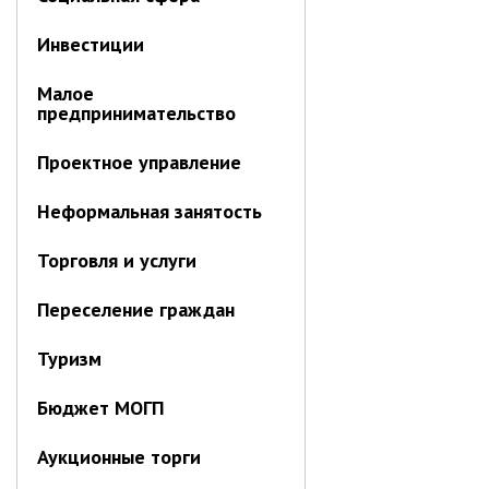
Противодействие коррупции
Инвестиции
Природоохранная прокуратура
ОМВД по г. Партизанску
Малое
предпринимательство
Информация для населения
Проектное управление
Роспотребнадзор
Неформальная занятость
МИФНС № 16 по ПК
Фонд пенсионного и социального
Торговля и услуги
страхования
Отдел статистики
Переселение граждан
Отделение КГКУ "ПЦЗН" в г.
Партизанске
Туризм
Росреестр
Бюджет МОГП
Новости
Аукционные торги
Анонсы