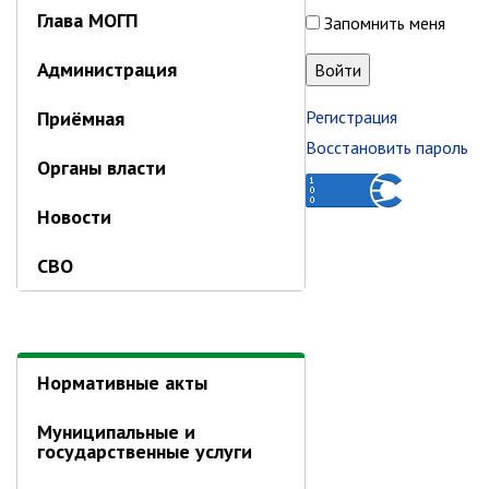
Глава МОГП
Запомнить меня
Информация о ходе выполнения
перспективного плана работы на 2021
год
Администрация
Информация о ходе выполнения
Приёмная
Регистрация
перспективного плана работы на 2020
год
Восстановить пароль
Органы власти
МУНИЦИПАЛЬНАЯ СЛУЖБА
Новости
Сведения о доходах
Аттестация
СВО
Конкурс
Вакансии
Нормативные акты
Нормативные акты
Персональные данные
Противодействие коррупции
Муниципальные и
государственные услуги
Охрана труда