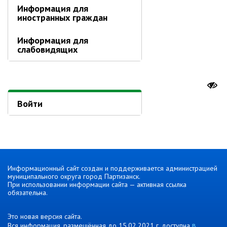
Противодействие коррупции
Информация для
иностранных граждан
Природоохранная прокуратура
Информация для
ОМВД по г. Партизанску
слабовидящих
Информация для населения
Роспотребнадзор
МИФНС № 16 по ПК
Войти
Фонд пенсионного и социального
страхования
Отдел статистики
Отделение КГКУ "ПЦЗН" в г.
Партизанске
Информационный сайт создан и поддерживается администрацией
муниципального округа город Партизанск.
Росреестр
При использовании информации сайта — активная ссылка
обязательна.
Новости
Это новая версия сайта.
Анонсы
в
Вся информация, размещённая до 15.02.2021 г. доступна