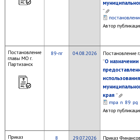
муниципальног
Отдел имущественных
отношений
”
постановлени
Об отделе имущественных
отношений
Автор публикаци
Аукционные торги
Отдел территриального
развития
Постановление
89-пг
04.08.2026
Постановление г
главы МО г.
Отдел АПКиООС
О назначении
“
Партизанск
предоставлен
Об отделе
использования
Отдел по учёту и переселению
муниципальног
граждан
края
”
Управление образования
mpa_n_89_pg_o
Автор публикаци
Управление образования
Опека и попечительство
Управление ЖКК
Приказ
8
29.07.2026
Приказ Финансо