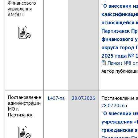
Финансового
Об управлении
О внесении и
“
управления
Плановые проверки
классификации
АМОГП
Городские диспетчерские
относящейся 
службы
Партизанск П
Правила благоустройства
финансового 
Капитальный ремонт
округа город 
Схема
2025 года № 
теплоснабжения,водоснабжения.
Приказ №8 от
Программа комплексного
развития систем
Автор публикаци
коммун.инфраструктуры
Подготовка к отопительному
сезону
Постановление
1407-па
28.07.2026
Постановление 
Тарифы, нормативы
администрации
28.07.2026
г.
Информирование граждан
МО г.
О внесении и
“
Партизанск
Административно-хозяйственное
учреждения «
управление
гражданская з
Отделы