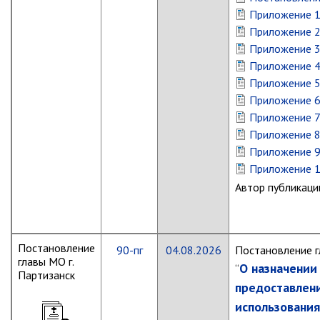
Первый заместитель главы
Приложение 
Заместители главы администрации
Приложение 
Управления
Приложение 
Приложение 
Управление бухгалтерского учёта
Приложение 
Финансовое управление
Приложение 
О финансовом управлении
Приложение 
Приложение 
Управление по организационно-
контрольной работе
Приложение 
Приложение 
Управление экономики и
собственности
Автор публикаци
Об управлении экономики и
собственности
Отдел экономики
Постановление
90-пг
04.08.2026
Постановление г
главы МО г.
Труд
О назначении
“
Партизанск
предоставлен
Специалисты по вопросам
использования
потребительского рынка