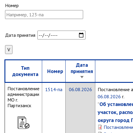
Партизанского городского
Номер
округа»
Историческая справка
Почётные жители
Дата принятия
Фотогалерея
Старые фотографии нашего
города
Старые фотографии нашего
Дата
города (продолжение)
Тип
Номер
принятия
документа
Старые фотографии города
Сортировать
по
Старый и новый Партизанск
Постановление
1514-па
06.08.2026
Постановление 
возрастанию
Сучанские каменноугольные копи
администрации
06.08.2026
г.
МО г.
Об установле
Книга «Партизанску 125 лет. Город в
“
Партизанск
лицах и судьбах.»
участок, расп
Книга «О геологах – с пристрастием»
округа город 
Книга "Партизанск. Энергия времени."
Постановлен