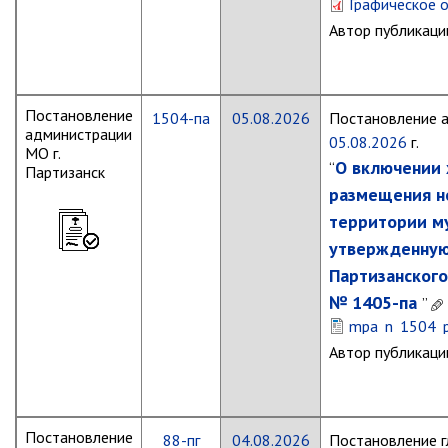
Графическое 
Глава МОГП
Автор публикаци
Отчёты главы
Первый заместитель
Постановление
1504-па
05.08.2026
Постановление 
Заместители главы администрации
администрации
05.08.2026
г.
МО г.
График приёма граждан
О включении 
“
Партизанск
август 2026 г.
размещения н
июль 2026 г.
территории му
июнь 2026 г.
утвержденную
Партизанского
май 2026 г.
№ 1405-па
”
апрель 2026 г.
mpa_n_1504_p
март 2026 г.
Автор публикаци
февраль 2026 г.
январь 2026 г.
декабрь 2025 г.
Постановление
88-пг
04.08.2026
Постановление г