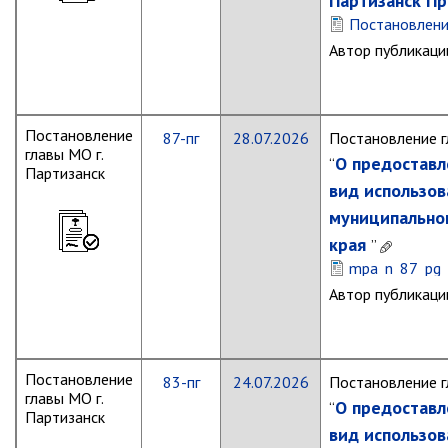
Партизанск Пр
Постановлен
Контрольно-ревизионный отдел
Автор публикаци
Отдел ЗАГС
Отдел культуры
Отдел муниципальной службы и
Постановление
кадров
87-пг
28.07.2026
Постановление г
главы МО г.
О предоставл
Отдел по закупкам
“
Партизанск
вид использов
Отдел по мобилизационной работе
муниципальног
Отдел по осуществлению
внутреннего финансового аудита
края
”
mpa_n_87_pg_o
Отдел правового обеспечения
Автор публикаци
Положение об отделе
Об утверждении положения
об отделе правового
обеспечения администрации
Постановление
83-пг
24.07.2026
Постановление г
муниципального округа город
главы МО г.
О предоставл
Партизанск Приморского
“
Партизанск
круая
вид использов