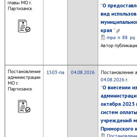
ноябрь 2025 г.
главы МО г.
О предоставл
“
Партизанск
октябрь 2025 г.
вид использов
сентябрь 2025 г.
муниципальног
август 2025 г.
края
”
июль 2025 г.
mpa_n_88_pg_o
июнь 2025 г.
Автор публикаци
май 2025 г.
апрель 2025 г.
Постановление
март 2025 г.
1503-па
04.08.2026
Постановление 
администрации
04.08.2026
г.
февраль 2025 г.
МО г.
О внесении и
“
Партизанск
январь 2025 г.
администраци
октября 2023 
Администрация
систем
оплаты
учреждений
м
СТРУКТУРА
Приморского 
Глава МО г. Партизанск
Постановлен