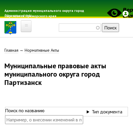
Перейти
к
Администрация муниципального округа город
Официальный сайт
Партизанск Приморского края
основному
содержанию
Поиск
Главная
Строка
Главная
Нормативные Акты
Электронная почта
Местные налоги
навигации
Муниципальные правовые акты
Гражданская оборона
муниципального округа город
Расписание автобусов
Партизанск
Расписание электричек
Свод-WEB
Партизанск
Поиск по названию
Тип документа
Геральдика
Решение Думы «О гербе