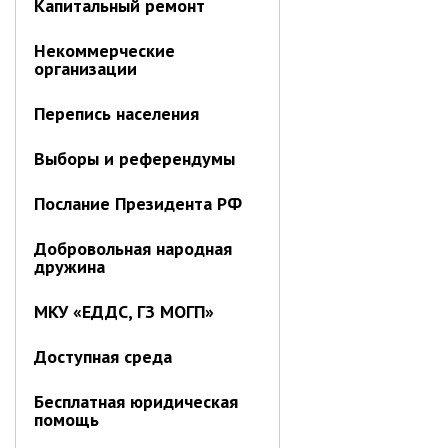
Капитальный ремонт
РАБОТА С ОБЩЕСТВЕННОСТЬЮ
Общественная приемная
Некоммерческие
организации
Информационные встречи
Пресс-конференции
Перепись населения
Общественная палата
Некоммерческие организации
Выборы и референдумы
Редакция газеты «Вести»
Послание Президента РФ
Органы власти
Добровольная народная
дружина
Дума МОГП
МКУ «ЕДДС, ГЗ МОГП»
Избирательная комиссия
Контрольно-счётная палата
Доступная среда
Суд
Бесплатная юридическая
Прокуратура г. Партизанска
помощь
Противодействие экстремизму