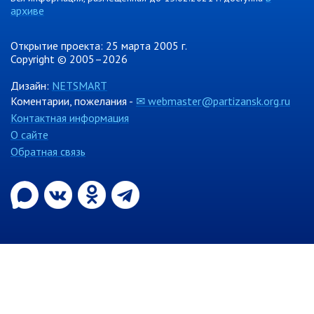
архиве
Объявления
Публичные слушания
Открытие проекта: 25 марта 2005 г.
Опросы
Copyright © 2005–2026
ПОСЛЕДНИЕ МАТЕРИАЛЫ
Дизайн:
NETSMART
Последние материалы
Коментарии, пожелания -
✉ webmaster@partizansk.org.ru
(расширенное представление)
Контактная информация
Новости от primorsky.ru
О сайте
Обратная связь
СВО